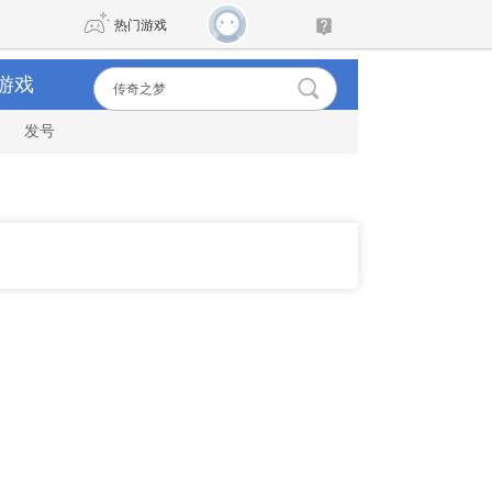
热门游戏
游戏
发号
DNF
传奇4
剑网3旗舰版
新天龙八部
自由
诛仙世界
新仙侠5