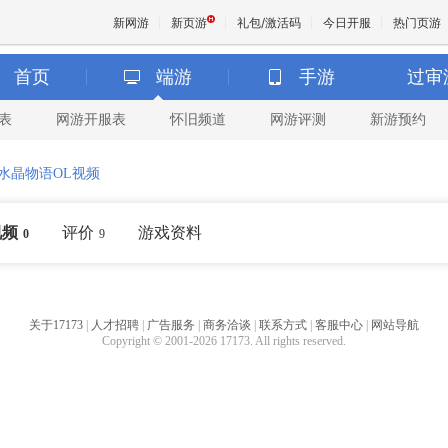
新网游
新页游
礼包/激活码
今日开服
热门页游
首页
端游
手游
过审
表
网游开服表
怀旧频道
网游评测
新游预约
魔兽
水晶物语OL视频
天堂
视频
评价
游戏资料
0
9
王权与
关于17173
|
人才招聘
|
广告服务
|
商务洽谈
|
联系方式
|
客服中心
|
网站导航
Copyright © 2001-2026 17173. All rights reserved.