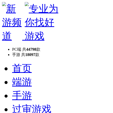
PC端
共
44798
款
手游
共
18097
款
首页
端游
手游
过审游戏