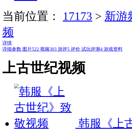
当前位置：
17173
>
新游
频
详情
详细参数
图片
522
视频
303
游评
5
评价
试玩评测
4
游戏资料
上古世纪视频
韩服《上