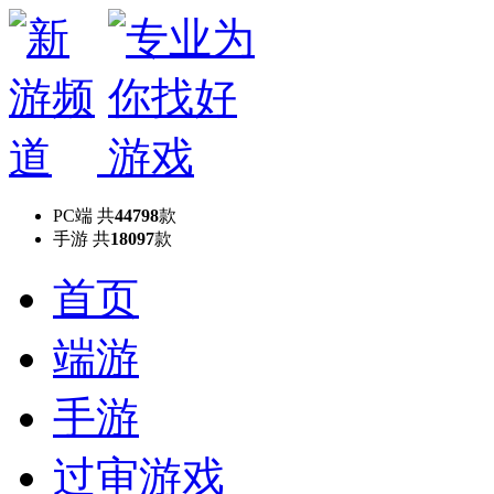
PC端
共
44798
款
手游
共
18097
款
首页
端游
手游
过审游戏