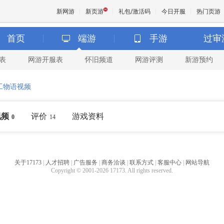
新网游
新页游
礼包/激活码
今日开服
热门页游
首页
端游
手游
过审
表
网游开服表
怀旧频道
网游评测
新游预约
魔兽
工物语视频
天堂
视频
评价
游戏资料
0
14
王权与
关于17173
|
人才招聘
|
广告服务
|
商务洽谈
|
联系方式
|
客服中心
|
网站导航
Copyright © 2001-2026 17173. All rights reserved.