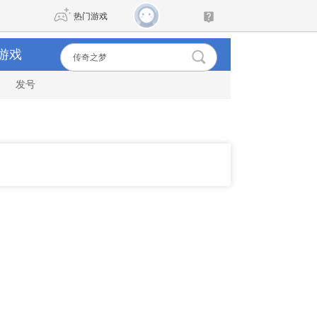
热门游戏
游戏
发号
DNF
传奇4
剑网3旗舰版
新天龙八部
自由
诛仙世界
仙剑世界