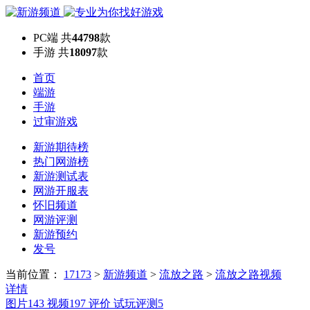
PC端
共
44798
款
手游
共
18097
款
首页
端游
手游
过审游戏
新游期待榜
热门网游榜
新游测试表
网游开服表
怀旧频道
网游评测
新游预约
发号
当前位置：
17173
>
新游频道
>
流放之路
>
流放之路视频
详情
图片
143
视频
197
评价
试玩评测
5