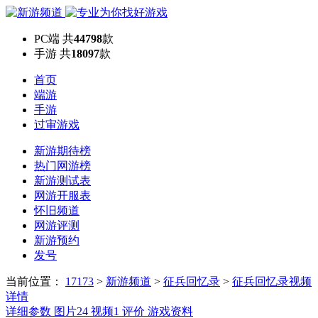
PC端
共
44798
款
手游
共
18097
款
首页
端游
手游
过审游戏
新游期待榜
热门网游榜
新游测试表
网游开服表
怀旧频道
网游评测
新游预约
发号
当前位置：
17173
>
新游频道
>
征兵回忆录
>
征兵回忆录视频
详情
详细参数
图片
24
视频
1
评价
游戏资料