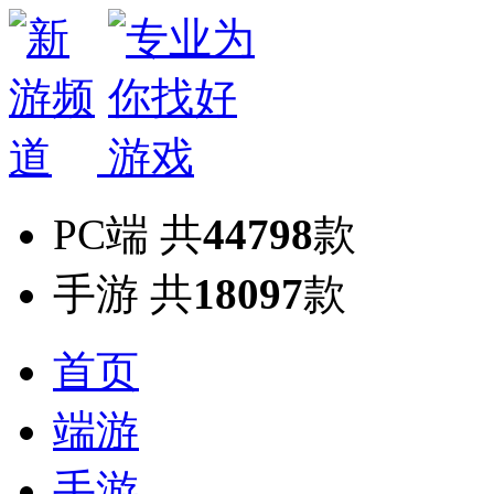
PC端
共
44798
款
手游
共
18097
款
首页
端游
手游