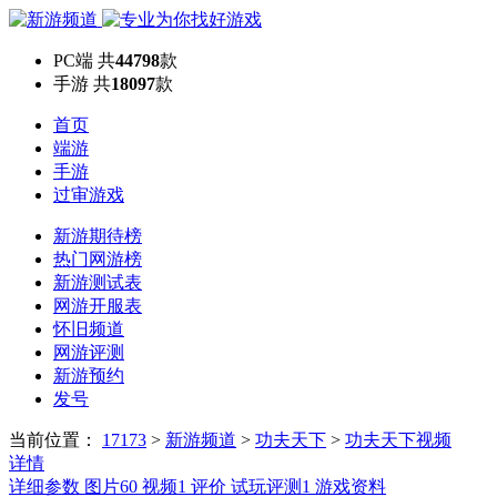
PC端
共
44798
款
手游
共
18097
款
首页
端游
手游
过审游戏
新游期待榜
热门网游榜
新游测试表
网游开服表
怀旧频道
网游评测
新游预约
发号
当前位置：
17173
>
新游频道
>
功夫天下
>
功夫天下视频
详情
详细参数
图片
60
视频
1
评价
试玩评测
1
游戏资料