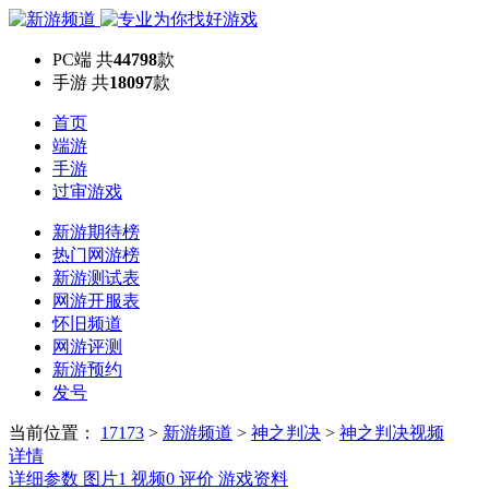
PC端
共
44798
款
手游
共
18097
款
首页
端游
手游
过审游戏
新游期待榜
热门网游榜
新游测试表
网游开服表
怀旧频道
网游评测
新游预约
发号
当前位置：
17173
>
新游频道
>
神之判决
>
神之判决视频
详情
详细参数
图片
1
视频
0
评价
游戏资料