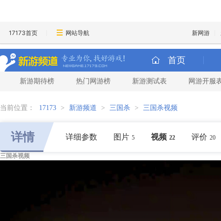
17173首页
网站导航
新网游
首页
新游期待榜
热门网游榜
新游测试表
网游开服
当前位置：
17173
>
新游频道
>
三国杀
>
三国杀视频
详情
详细参数
图片
视频
评价
5
22
20
三国杀视频