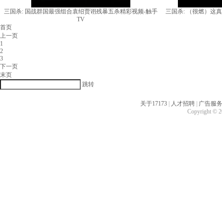
三国杀: 国战群国最强组合袁绍贾诩残暴五杀精彩视频-触手
三国杀: （很燃）这
TV
首页
上一页
1
2
3
下一页
末页
跳转
关于17173
|
人才招聘
|
广告服
Copyright © 20