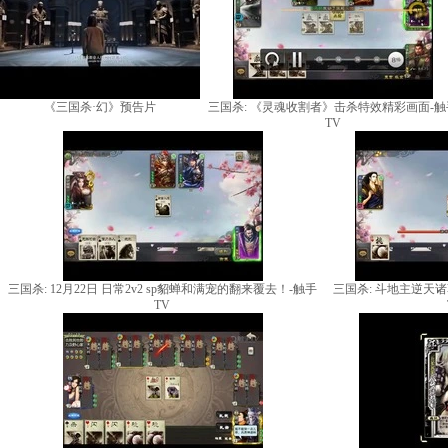
《三国杀·幻》预告片
三国杀: 《灵魂收割者》击杀特效精彩画面-触
TV
三国杀: 12月22日 日常2v2 sp貂蝉和满宠的翻来覆去！-触手
三国杀: 斗地主逆天诸
TV