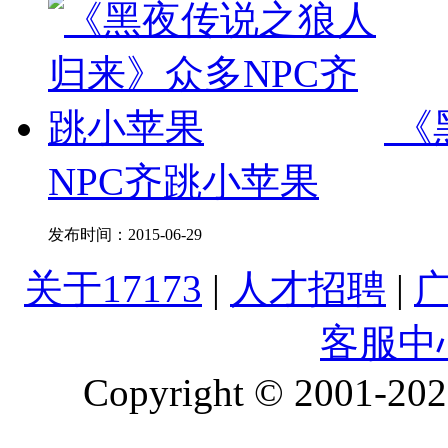
《
NPC齐跳小苹果
发布时间：
2015-06-29
关于17173
|
人才招聘
|
客服中
Copyright © 2001-2026