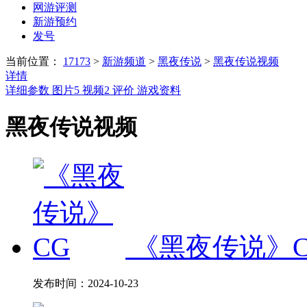
网游评测
新游预约
发号
当前位置：
17173
>
新游频道
>
黑夜传说
>
黑夜传说视频
详情
详细参数
图片
5
视频
2
评价
游戏资料
黑夜传说视频
《黑夜传说》C
发布时间：
2024-10-23