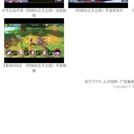
大宇正品手游《轩辕剑之天之痕》还原剧
《轩辕剑之天之痕》手游宣传片
《
情
【新游试玩】《轩辕剑之天之痕》手游视
频
关于17173
|
人才招聘
|
广告服
Copyright © 20