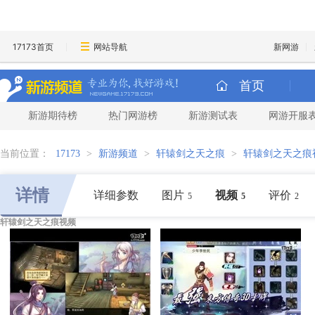
17173首页
网站导航
新网游
首页
新游期待榜
热门网游榜
新游测试表
网游开服
当前位置：
17173
>
新游频道
>
轩辕剑之天之痕
>
轩辕剑之天之痕
详情
详细参数
图片
视频
评价
5
5
2
轩辕剑之天之痕视频