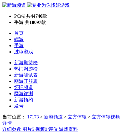
PC端
共
44740
款
手游
共
18097
款
首页
端游
手游
过审游戏
新游期待榜
热门网游榜
新游测试表
网游开服表
怀旧频道
网游评测
新游预约
发号
当前位置：
17173
>
新游频道
>
立方体辊
>
立方体辊视频
详情
详细参数
图片
5
视频
0
评价
游戏资料