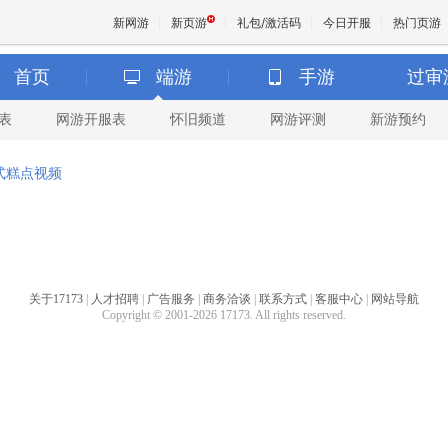
新网游
新页游
礼包/激活码
今日开服
热门页游
首页
端游
手游
过审
表
网游开服表
怀旧频道
网游评测
新游预约
魔兽
式糕点视频
天堂
王权与
关于17173
|
人才招聘
|
广告服务
|
商务洽谈
|
联系方式
|
客服中心
|
网站导航
Copyright © 2001-2026 17173. All rights reserved.