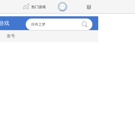
热门游戏
游戏
发号
DNF
传奇4
剑网3旗舰版
新天龙八部
自由
诛仙世界
新仙侠5