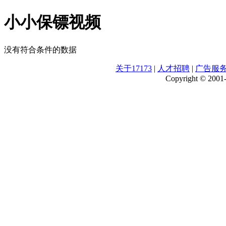
小小保镖视频
没有符合条件的数据
关于17173
|
人才招聘
|
广告服
Copyright © 2001-2