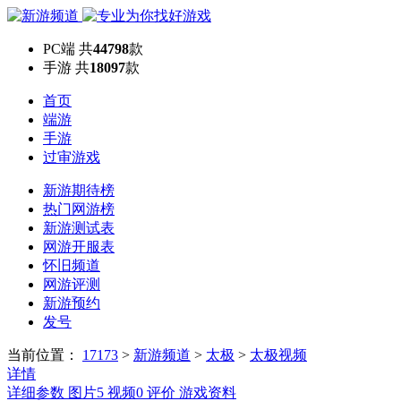
PC端
共
44798
款
手游
共
18097
款
首页
端游
手游
过审游戏
新游期待榜
热门网游榜
新游测试表
网游开服表
怀旧频道
网游评测
新游预约
发号
当前位置：
17173
>
新游频道
>
太极
>
太极视频
详情
详细参数
图片
5
视频
0
评价
游戏资料