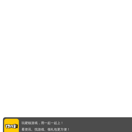
玩硬核游戏，用一起一起上！
看资讯、找游戏、领礼包更方便！