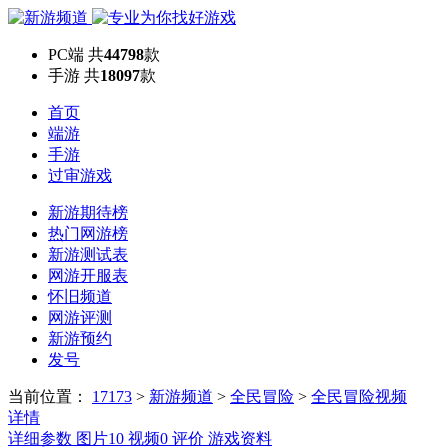
PC端
共
44798
款
手游
共
18097
款
首页
端游
手游
过审游戏
新游期待榜
热门网游榜
新游测试表
网游开服表
怀旧频道
网游评测
新游预约
发号
当前位置：
17173
>
新游频道
>
全民冒险
>
全民冒险视频
详情
详细参数
图片
10
视频
0
评价
游戏资料