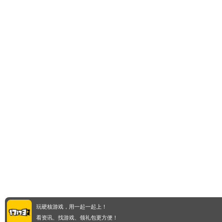
玩硬核游戏，用一起一起上！
看资讯、找游戏、领礼包更方便！