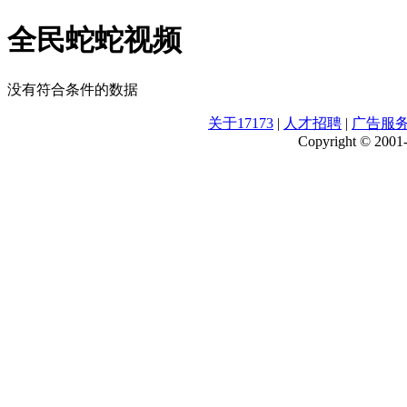
全民蛇蛇视频
没有符合条件的数据
关于17173
|
人才招聘
|
广告服
Copyright © 2001-2