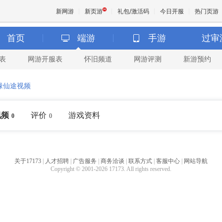
新网游
新页游
礼包/激活码
今日开服
热门页游
首页
端游
手游
过审
表
网游开服表
怀旧频道
网游评测
新游预约
魔兽
缘仙途视频
天堂
视频
评价
游戏资料
0
0
王权与
关于17173
|
人才招聘
|
广告服务
|
商务洽谈
|
联系方式
|
客服中心
|
网站导航
Copyright © 2001-2026 17173. All rights reserved.