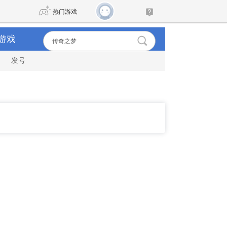
热门游戏
游戏
发号
DNF
传奇4
剑网3旗舰版
新天龙八部
自由
诛仙世界
新仙侠5