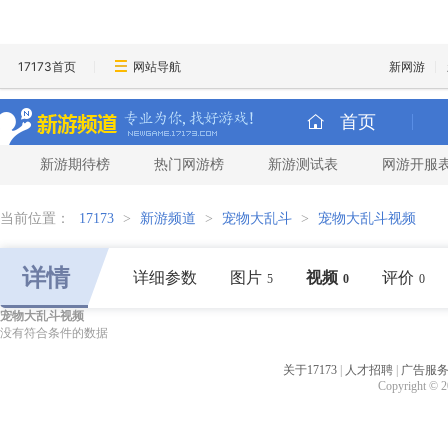
17173首页
网站导航
新网游
首页
新游期待榜
热门网游榜
新游测试表
网游开服
当前位置：
17173
>
新游频道
>
宠物大乱斗
>
宠物大乱斗视频
详情
详细参数
图片
视频
评价
5
0
0
宠物大乱斗视频
没有符合条件的数据
关于17173
|
人才招聘
|
广告服
Copyright © 20