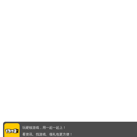
玩硬核游戏，用一起一起上！
看资讯、找游戏、领礼包更方便！