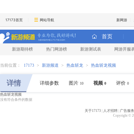
17173首页
网站导航
新网游
首页
新游期待榜
热门网游榜
新游测试表
网游开服
当前位置：
17173
>
新游频道
>
热血斩龙
>
热血斩龙视频
详情
详细参数
图片
视频
评价
10
0
0
热血斩龙视频
没有符合条件的数据
关于17173
|
人才招聘
|
广告服
Copyright © 20