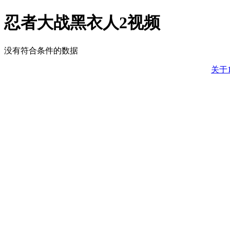
忍者大战黑衣人2视频
没有符合条件的数据
关于1