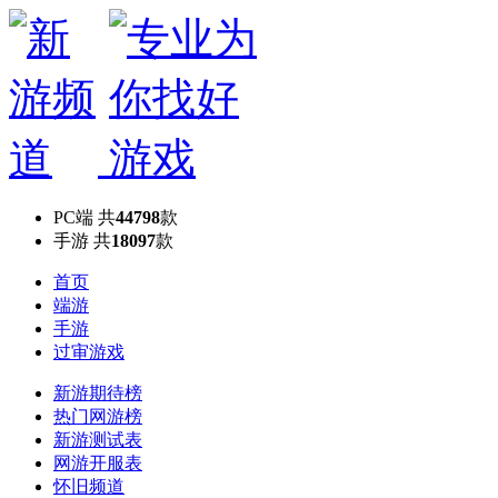
PC端
共
44798
款
手游
共
18097
款
首页
端游
手游
过审游戏
新游期待榜
热门网游榜
新游测试表
网游开服表
怀旧频道