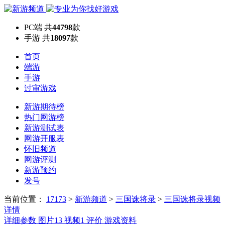
PC端
共
44798
款
手游
共
18097
款
首页
端游
手游
过审游戏
新游期待榜
热门网游榜
新游测试表
网游开服表
怀旧频道
网游评测
新游预约
发号
当前位置：
17173
>
新游频道
>
三国诛将录
>
三国诛将录视频
详情
详细参数
图片
13
视频
1
评价
游戏资料