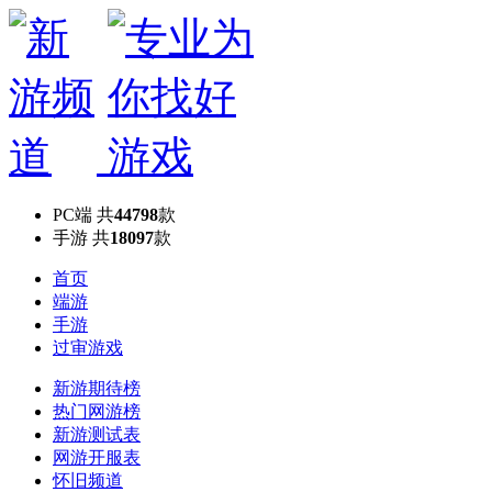
PC端
共
44798
款
手游
共
18097
款
首页
端游
手游
过审游戏
新游期待榜
热门网游榜
新游测试表
网游开服表
怀旧频道