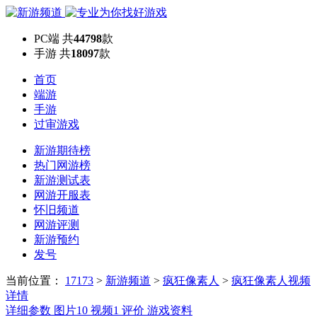
PC端
共
44798
款
手游
共
18097
款
首页
端游
手游
过审游戏
新游期待榜
热门网游榜
新游测试表
网游开服表
怀旧频道
网游评测
新游预约
发号
当前位置：
17173
>
新游频道
>
疯狂像素人
>
疯狂像素人视频
详情
详细参数
图片
10
视频
1
评价
游戏资料