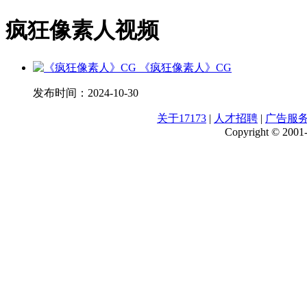
疯狂像素人视频
《疯狂像素人》CG
发布时间：
2024-10-30
关于17173
|
人才招聘
|
广告服
Copyright © 2001-2