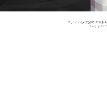
关于17173
|
人才招聘
|
广告服
Copyright © 20