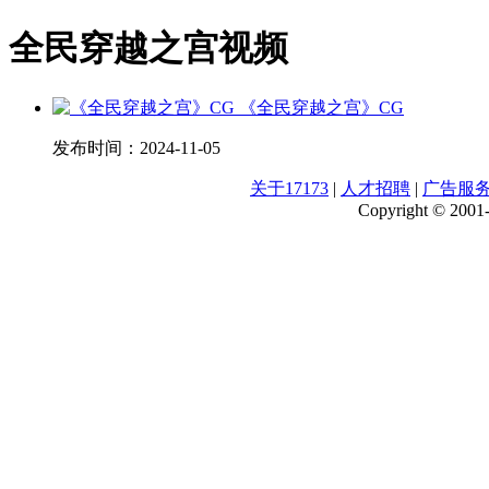
全民穿越之宫视频
《全民穿越之宫》CG
发布时间：
2024-11-05
关于17173
|
人才招聘
|
广告服
Copyright © 2001-2