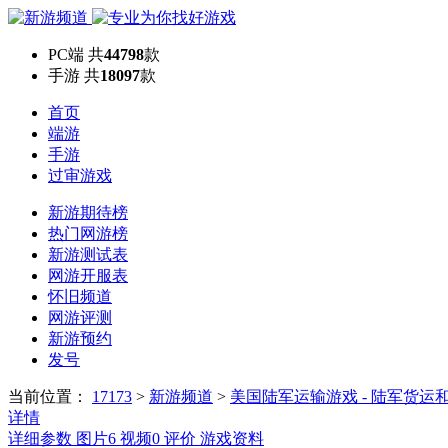
PC端
共
44798
款
手游
共
18097
款
首页
端游
手游
过审游戏
新游期待榜
热门网游榜
新游测试表
网游开服表
怀旧频道
网游评测
新游预约
发号
当前位置：
17173
>
新游频道
>
美国陆军运输游戏 - 陆军货运
详情
详细参数
图片
6
视频
0
评价
游戏资料