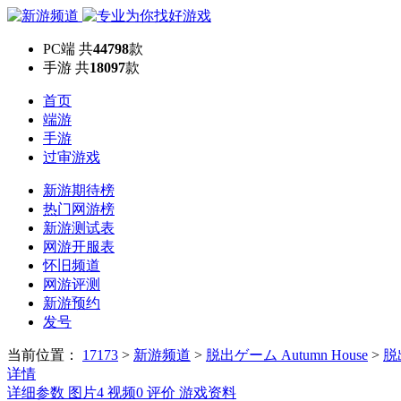
PC端
共
44798
款
手游
共
18097
款
首页
端游
手游
过审游戏
新游期待榜
热门网游榜
新游测试表
网游开服表
怀旧频道
网游评测
新游预约
发号
当前位置：
17173
>
新游频道
>
脱出ゲーム Autumn House
>
脱
详情
详细参数
图片
4
视频
0
评价
游戏资料