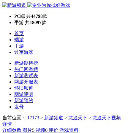
PC端
共
44798
款
手游
共
18097
款
首页
端游
手游
过审游戏
新游期待榜
热门网游榜
新游测试表
网游开服表
怀旧频道
网游评测
新游预约
发号
当前位置：
17173
>
新游频道
>
龙途天下
>
龙途天下视频
详情
详细参数
图片
5
视频
0
评价
游戏资料