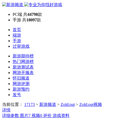
PC端
共
44798
款
手游
共
18097
款
首页
端游
手游
过审游戏
新游期待榜
热门网游榜
新游测试表
网游开服表
怀旧频道
网游评测
新游预约
发号
当前位置：
17173
>
新游频道
>
Zold:out
>
Zold:out视频
详情
详细参数
图片
7
视频
0
评价
游戏资料