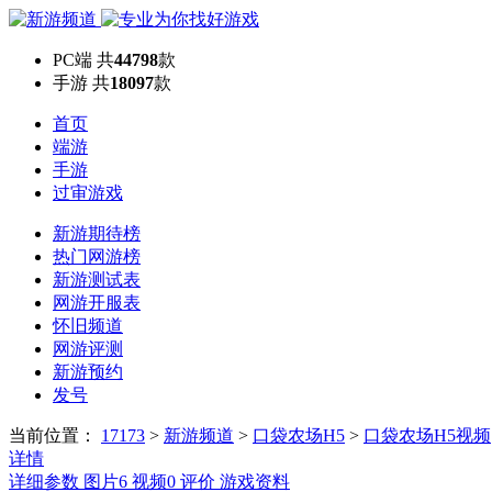
PC端
共
44798
款
手游
共
18097
款
首页
端游
手游
过审游戏
新游期待榜
热门网游榜
新游测试表
网游开服表
怀旧频道
网游评测
新游预约
发号
当前位置：
17173
>
新游频道
>
口袋农场H5
>
口袋农场H5视频
详情
详细参数
图片
6
视频
0
评价
游戏资料