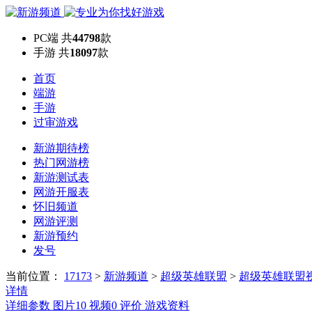
PC端
共
44798
款
手游
共
18097
款
首页
端游
手游
过审游戏
新游期待榜
热门网游榜
新游测试表
网游开服表
怀旧频道
网游评测
新游预约
发号
当前位置：
17173
>
新游频道
>
超级英雄联盟
>
超级英雄联盟
详情
详细参数
图片
10
视频
0
评价
游戏资料