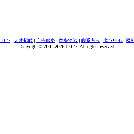
7173
|
人才招聘
|
广告服务
|
商务洽谈
|
联系方式
|
客服中心
|
网
Copyright © 2001-2026 17173. All rights reserved.