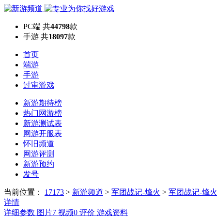
PC端
共
44798
款
手游
共
18097
款
首页
端游
手游
过审游戏
新游期待榜
热门网游榜
新游测试表
网游开服表
怀旧频道
网游评测
新游预约
发号
当前位置：
17173
>
新游频道
>
军团战记-烽火
>
军团战记-烽
详情
详细参数
图片
7
视频
0
评价
游戏资料