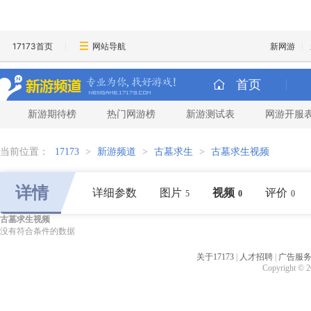
17173首页
网站导航
新网游
首页
新游期待榜
热门网游榜
新游测试表
网游开服
当前位置：
17173
>
新游频道
>
古墓求生
>
古墓求生视频
详情
详细参数
图片
视频
评价
5
0
0
古墓求生视频
没有符合条件的数据
关于17173
|
人才招聘
|
广告服
Copyright © 20