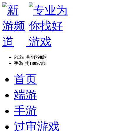
PC端
共
44798
款
手游
共
18097
款
首页
端游
手游
过审游戏