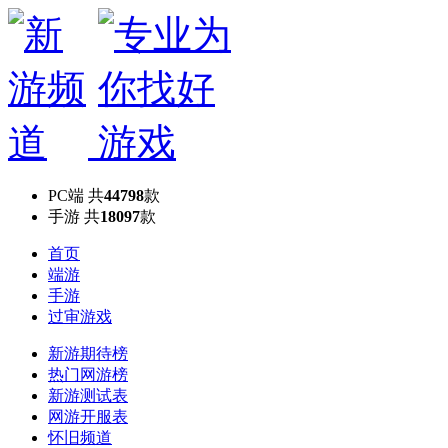
PC端
共
44798
款
手游
共
18097
款
首页
端游
手游
过审游戏
新游期待榜
热门网游榜
新游测试表
网游开服表
怀旧频道