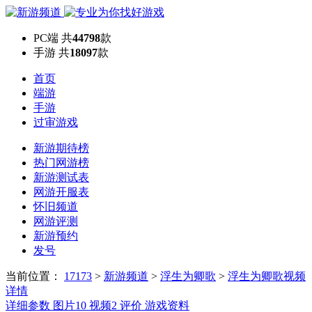
PC端
共
44798
款
手游
共
18097
款
首页
端游
手游
过审游戏
新游期待榜
热门网游榜
新游测试表
网游开服表
怀旧频道
网游评测
新游预约
发号
当前位置：
17173
>
新游频道
>
浮生为卿歌
>
浮生为卿歌视频
详情
详细参数
图片
10
视频
2
评价
游戏资料