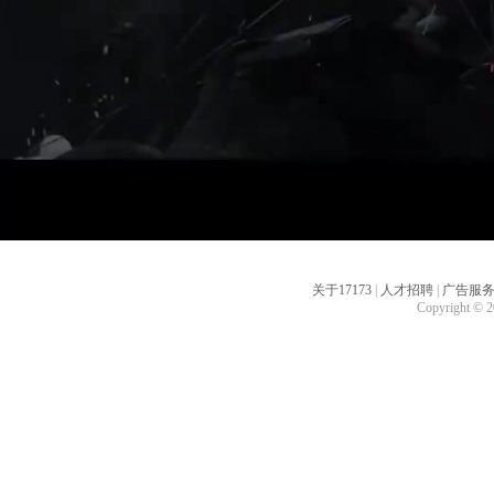
关于17173
|
人才招聘
|
广告服
Copyright © 20