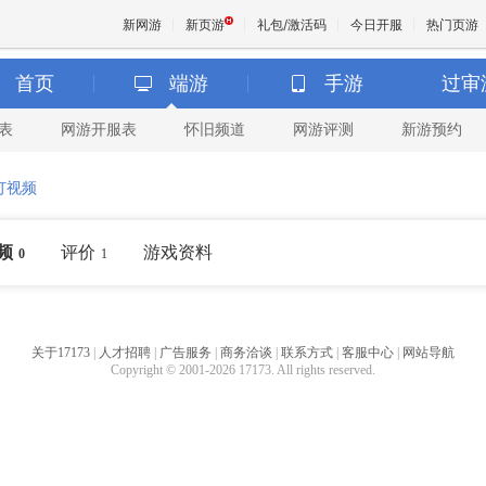
新网游
新页游
礼包/激活码
今日开服
热门页游
首页
端游
手游
过审
表
网游开服表
怀旧频道
网游评测
新游预约
魔兽
灯视频
天堂
频
评价
游戏资料
0
1
王权与
关于17173
|
人才招聘
|
广告服务
|
商务洽谈
|
联系方式
|
客服中心
|
网站导航
Copyright © 2001-2026 17173. All rights reserved.