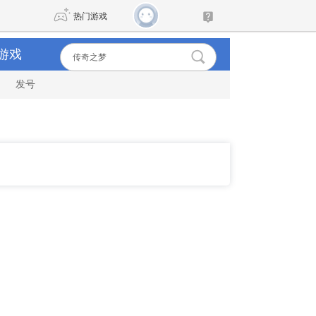
热门游戏
游戏
发号
DNF
传奇4
剑网3旗舰版
新天龙八部
自由
诛仙世界
新仙侠5