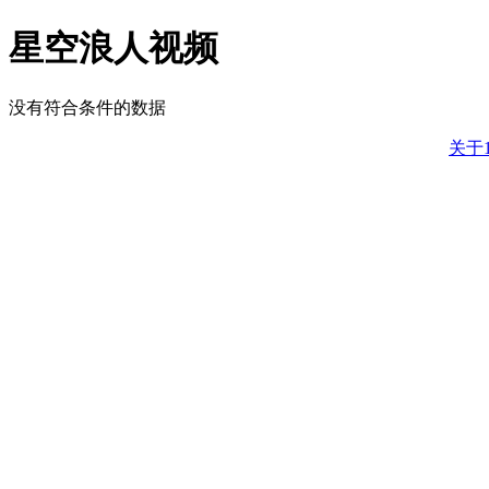
星空浪人视频
没有符合条件的数据
关于1