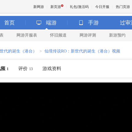
新网游
新页游
礼包/激活码
今日开服
热门页游
首页
端游
手游
过审
表
网游开服表
怀旧频道
网游评测
新游预约
魔兽
新世代的诞生（港台）
>
仙境传说RO：新世代的诞生（港台）视频
天堂
视频
评价
游戏资料
1
13
王权与