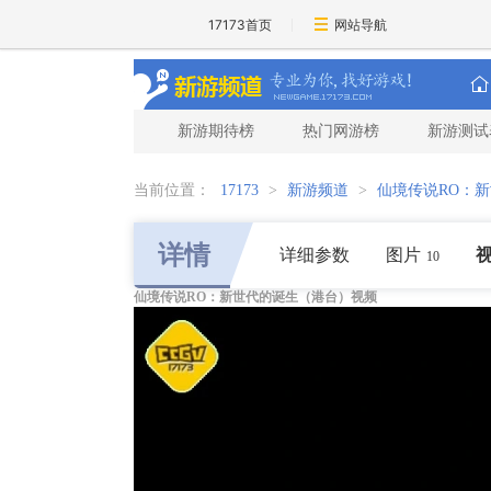
17173首页
网站导航
新游期待榜
热门网游榜
新游测试
当前位置：
17173
>
新游频道
>
仙境传说RO：
详情
详细参数
图片
10
仙境传说RO：新世代的诞生（港台）视频