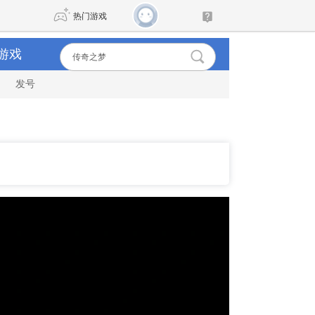
热门游戏
游戏
发号
DNF
传奇4
剑网3旗舰版
新天龙八部
自由
诛仙世界
新仙侠5