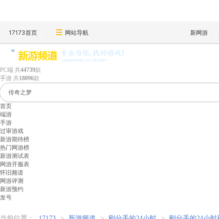
17173首页
网站导航
新网游
PC端
共
44739
款
手游
共
18096
款
首页
端游
手游
过审游戏
新游期待榜
热门网游榜
新游测试表
网游开服表
怀旧频道
网游评测
新游预约
发号
当前位置：
17173
>
新游频道
>
刚分手的24小时
>
刚分手的24小时