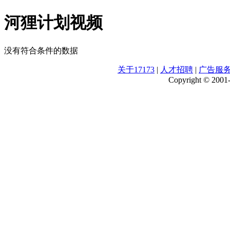
河狸计划视频
没有符合条件的数据
关于17173
|
人才招聘
|
广告服
Copyright © 2001-2