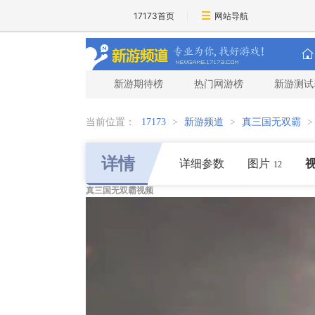
17173首页
网站导航
新游期待榜
热门网游榜
新游测试
当前位置：
17173
>
新游频道
>
真三国无双霸
详情
详细参数
图片
12
真三国无双霸视频