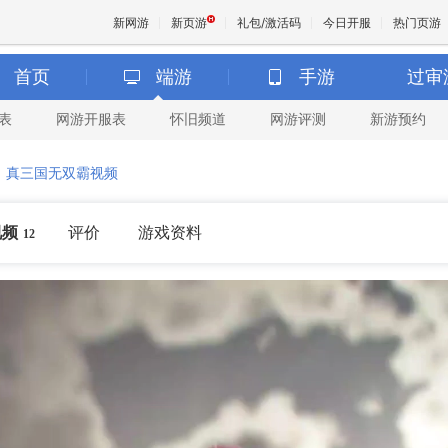
新网游
新页游
礼包/激活码
今日开服
热门页游
首页
端游
手游
过审
表
网游开服表
怀旧频道
网游评测
新游预约
魔兽
>
真三国无双霸视频
天堂
视频
评价
游戏资料
12
王权与