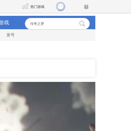
热门游戏
游戏
发号
DNF
传奇4
剑网3旗舰版
新天龙八部
自由
诛仙世界
新仙侠5