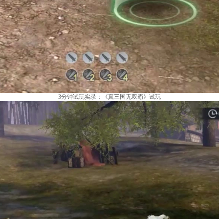
3分钟试玩实录：《真三国无双霸》试玩